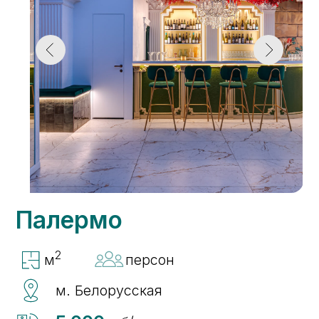
м
персон
м. Белорусская
5 000
руб/час
от
Подробнее ...