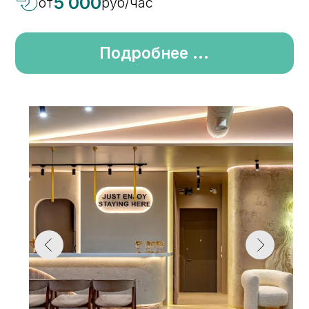
Август
2
м
персон
м. Курская
2 890
руб/час
от
Подробнее ...