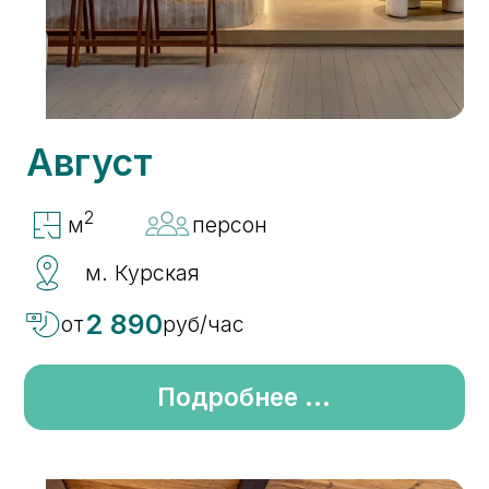
Гоголь
2
м
персон
м. Курская
2 890
руб/час
от
Подробнее ...