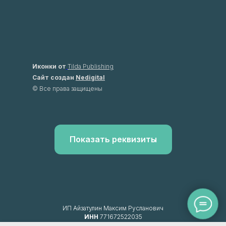
Иконки от
Tilda Publishing
Сайт создан
Nedigital
© Все права защищены
Показать реквизиты
ИП Айзатулин Максим Русланович
ИНН
771672522035
ОГРН
320774600086299