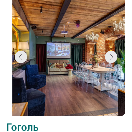
Роза
2
м
персон
м. Курская
2 890
руб/час
от
Подробнее ...